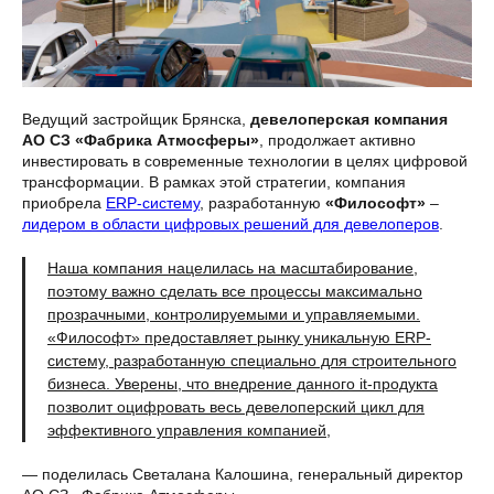
Ведущий застройщик Брянска,
девелоперская компания
АО СЗ «Фабрика Атмосферы»
, продолжает активно
инвестировать в современные технологии в целях цифровой
трансформации. В рамках этой стратегии, компания
приобрела
ERP-систему
, разработанную
«Философт»
–
лидером в области цифровых решений для девелоперов
.
Наша компания нацелилась на масштабирование,
поэтому важно сделать все процессы максимально
прозрачными, контролируемыми и управляемыми.
«Философт» предоставляет рынку уникальную ERP-
систему, разработанную специально для строительного
бизнеса. Уверены, что внедрение данного it-продукта
позволит оцифровать весь девелоперский цикл для
эффективного управления компанией,
— поделилась Светалана Калошина, генеральный директор