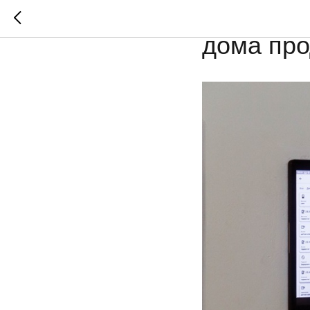
«Мажордо
дома про