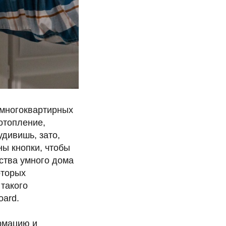
многоквартирных
отопление,
удивишь, зато,
ы кнопки, чтобы
ства умного дома
оторых
 такого
oard.
рмацию и