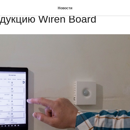
м» интегрировал в систе
Новости
дукцию Wiren Board