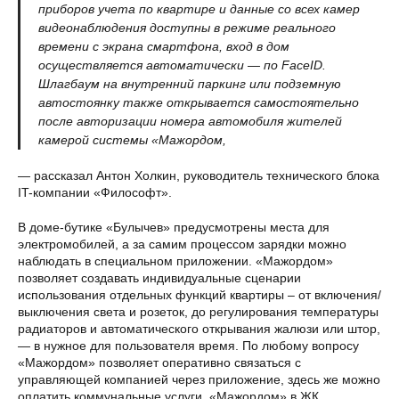
приборов учета по квартире и данные со всех камер
видеонаблюдения доступны в режиме реального
времени с экрана смартфона, вход в дом
осуществляется автоматически — по FaceID.
Шлагбаум на внутренний паркинг или подземную
автостоянку также открывается самостоятельно
после авторизации номера автомобиля жителей
камерой системы «Мажордом,
— рассказал Антон Холкин, руководитель технического блока
IT-компании «Философт».
В доме-бутике «Булычев» предусмотрены места для
электромобилей, а за самим процессом зарядки можно
наблюдать в специальном приложении. «Мажордом»
позволяет создавать индивидуальные сценарии
использования отдельных функций квартиры – от включения/
выключения света и розеток, до регулирования температуры
радиаторов и автоматического открывания жалюзи или штор,
— в нужное для пользователя время. По любому вопросу
«Мажордом» позволяет оперативно связаться с
управляющей компанией через приложение, здесь же можно
оплатить коммунальные услуги. «Мажордом» в ЖК