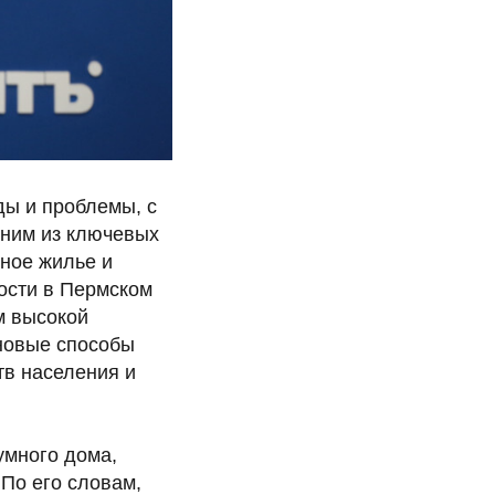
ды и проблемы, с
дним из ключевых
ное жилье и
мости в Пермском
м высокой
 новые способы
тв населения и
умного дома,
По его словам,