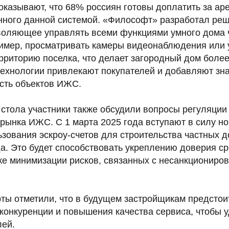
казывают, что 68% россиян готовы доплатить за аре
нного данной системой. «Философт» разработал ре
оляющее управлять всеми функциями умного дома 
имер, просматривать камеры видеонаблюдения или 
рриторию поселка, что делает загородный дом боле
технологии привлекают покупателей и добавляют зн
ость объектов ИЖС.
 стола участники также обсудили вопросы регуляции
 рынка ИЖС. С 1 марта 2025 года вступают в силу н
зования эскроу-счетов для строительства частных д
а. Это будет способствовать укреплению доверия ср
кже минимизации рисков, связанных с несанкционир
рты отметили, что в будущем застройщикам предстои
 конкуренции и повышения качества сервиса, чтобы 
лей.