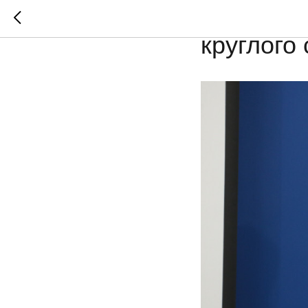
«Философ
круглого