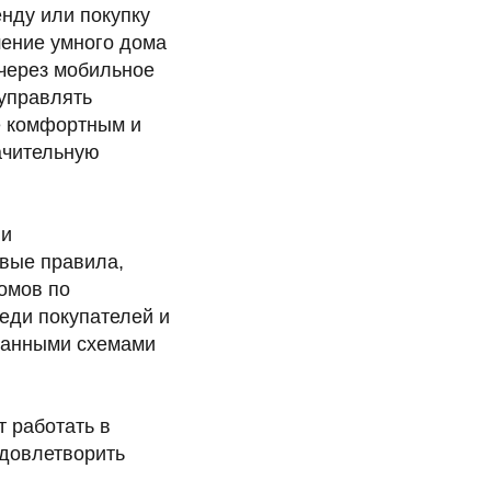
нду или покупку
шение умного дома
через мобильное
управлять
е комфортным и
ачительную
 и
овые правила,
омов по
еди покупателей и
ованными схемами
т работать в
удовлетворить